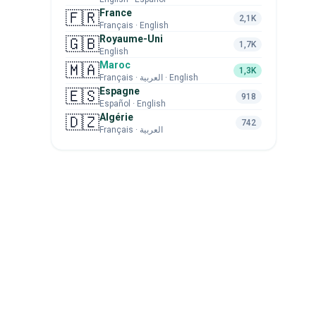
France
🇫🇷
2,1K
Français · English
Royaume-Uni
🇬🇧
1,7K
English
Maroc
🇲🇦
1,3K
Français · العربية · English
Espagne
🇪🇸
918
Español · English
Algérie
🇩🇿
742
Français · العربية