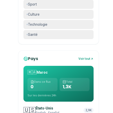
Sport
Culture
Technologie
Santé
Pays
Voir tout
🇲🇦
Maroc
Dans ce flux
Total
0
1,3K
Sur les dernières 24h
États-Unis
🇺🇸
2,9K
English · Español