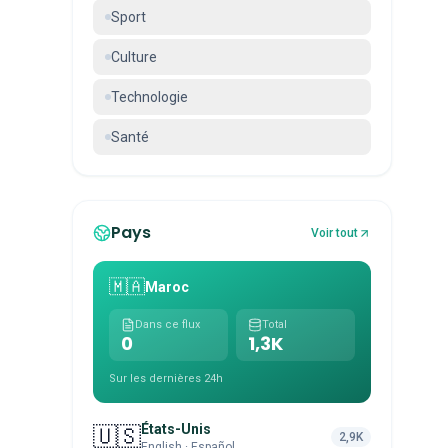
Sport
Culture
Technologie
Santé
Pays
Voir tout
🇲🇦
Maroc
Dans ce flux
Total
0
1,3K
Sur les dernières 24h
États-Unis
🇺🇸
2,9K
English · Español