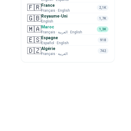
France
🇫🇷
2,1K
Français · English
Royaume-Uni
🇬🇧
1,7K
English
Maroc
🇲🇦
1,3K
Français · العربية · English
Espagne
🇪🇸
918
Español · English
Algérie
🇩🇿
742
Français · العربية