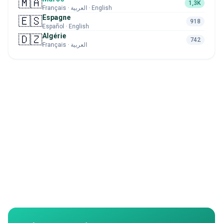
🇲🇦
1,3K
Français · العربية · English
Espagne
🇪🇸
918
Español · English
Algérie
🇩🇿
742
Français · العربية