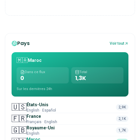
Pays
Voir tout
🇲🇦
Maroc
Dans ce flux
Total
0
1,3K
Sur les dernières 24h
États-Unis
🇺🇸
2,9K
English · Español
France
🇫🇷
2,1K
Français · English
Royaume-Uni
🇬🇧
1,7K
English
Maroc