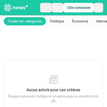
🇲🇦
FR
Se connecter
Toutes les catégories
Politique
Économie
Interna
Aucun article pour ces critères
Essayez une autre catégorie, un autre pays ou un autre mot-
clé.