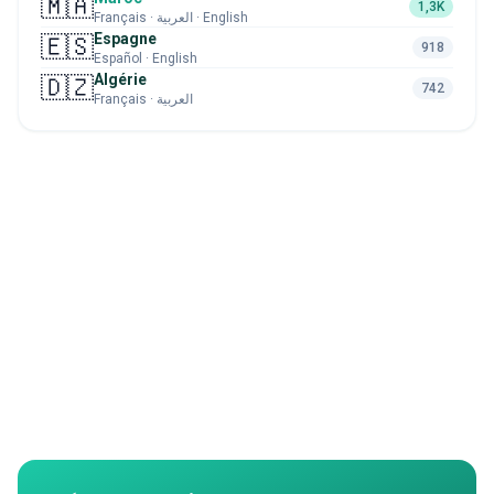
🇲🇦
1,3K
Français · العربية · English
Espagne
🇪🇸
918
Español · English
Algérie
🇩🇿
742
Français · العربية