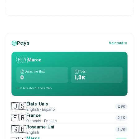
Pays
Voir tout
🇲🇦
Maroc
Dans ce flux
Total
0
1,3K
Sur les dernières 24h
États-Unis
🇺🇸
2,9K
English · Español
France
🇫🇷
2,1K
Français · English
Royaume-Uni
🇬🇧
1,7K
English
Maroc