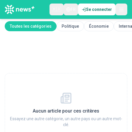
🇲🇦
FR
Se connecter
Toutes les catégories
Politique
Économie
Interna
Aucun article pour ces critères
Essayez une autre catégorie, un autre pays ou un autre mot-
clé.