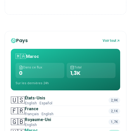
Pays
Voir tout
🇲🇦
Maroc
Dans ce flux
Total
0
1,3K
Sur les dernières 24h
États-Unis
🇺🇸
2,9K
English · Español
France
🇫🇷
2,1K
Français · English
Royaume-Uni
🇬🇧
1,7K
English
Maroc