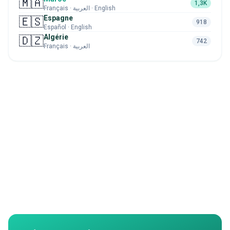
🇲🇦
1,3K
Français · العربية · English
Espagne
🇪🇸
918
Español · English
Algérie
🇩🇿
742
Français · العربية