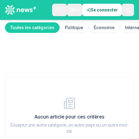
🇲🇦
FR
Se connecter
Toutes les catégories
Politique
Économie
Interna
Aucun article pour ces critères
Essayez une autre catégorie, un autre pays ou un autre mot-
clé.