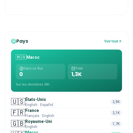
Pays
Voir tout
🇲🇦
Maroc
Dans ce flux
Total
0
1,3K
Sur les dernières 24h
États-Unis
🇺🇸
2,9K
English · Español
France
🇫🇷
2,1K
Français · English
Royaume-Uni
🇬🇧
1,7K
English
Maroc