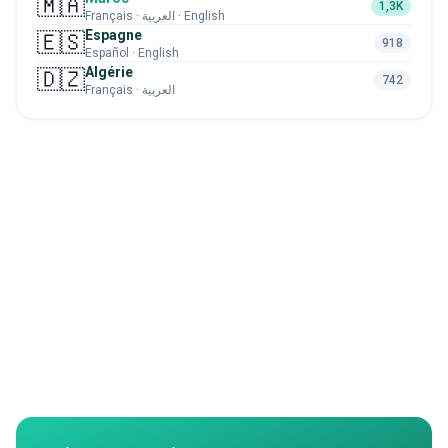
🇲🇦
1,3K
Français · العربية · English
Espagne
🇪🇸
918
Español · English
Algérie
🇩🇿
742
Français · العربية