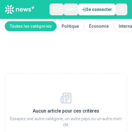
🇲🇦
FR
Se connecter
Toutes les catégories
Politique
Économie
Interna
Aucun article pour ces critères
Essayez une autre catégorie, un autre pays ou un autre mot-
clé.