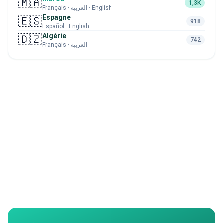
🇲🇦
1,3K
Français · العربية · English
Espagne
🇪🇸
918
Español · English
Algérie
🇩🇿
742
Français · العربية