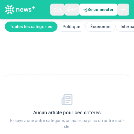
🇲🇦
FR
Se connecter
Toutes les catégories
Politique
Économie
Interna
Aucun article pour ces critères
Essayez une autre catégorie, un autre pays ou un autre mot-
clé.