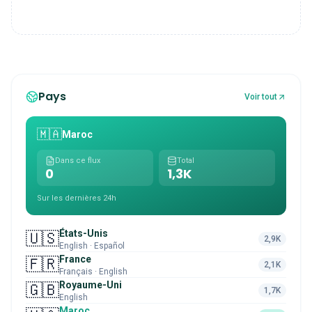
Pays
Voir tout
🇲🇦
Maroc
Dans ce flux
Total
0
1,3K
Sur les dernières 24h
États-Unis
🇺🇸
2,9K
English · Español
France
🇫🇷
2,1K
Français · English
Royaume-Uni
🇬🇧
1,7K
English
Maroc